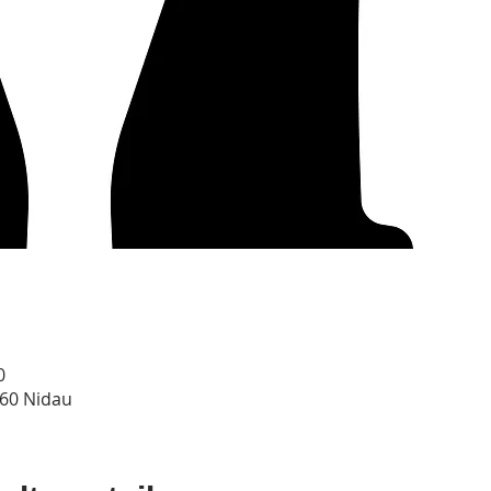
0
560 Nidau