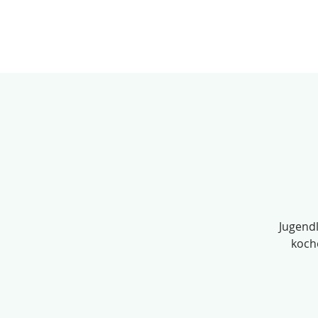
JANU
Agenda
An
Jugendl
koch