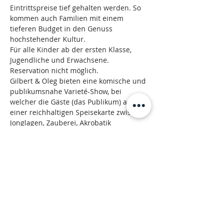
Eintrittspreise tief gehalten werden. So 
kommen auch Familien mit einem 
tieferen Budget in den Genuss 
hochstehender Kultur. 
Für alle Kinder ab der ersten Klasse, 
Jugendliche und Erwachsene. 
Reservation nicht möglich. 
Gilbert & Oleg bieten eine komische und 
publikumsnahe Varieté-Show, bei 
welcher die Gäste (das Publikum) aus 
einer reichhaltigen Speisekarte zwischen 
Jonglagen, Zauberei, Akrobatik 
Kuriositäten, Musik und vielem mehr 
auswählen dürfen.
Nach den Bestellungen folgen die 
gewünschten Darbietungen, die schnell 
und pikant serviert werden…
Mehr anzeigen