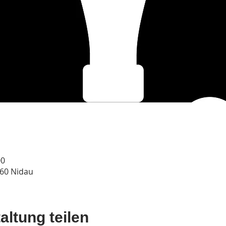
00
560 Nidau
altung teilen