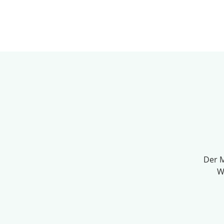
JANU
Agenda
An
Der M
W