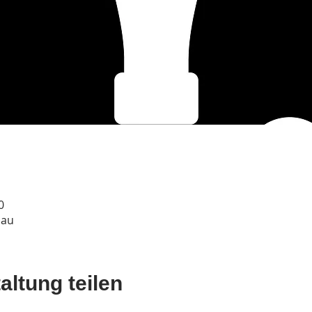
0
dau
altung teilen