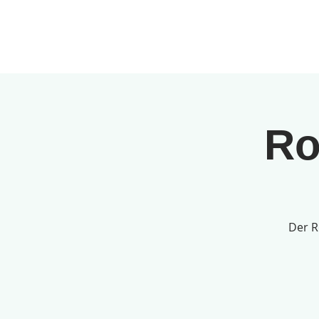
JANU
Agenda
An
Ro
Der R