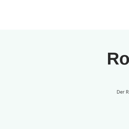
JANU
Agenda
An
Ro
Der R